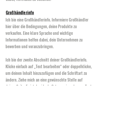
Großhändlerinfo
Ich bin eine Großhändlerinfo. Informiere Großhändler
hier über die Bedingungen, deine Produkte zu
verkaufen. Eine klare Sprache und wichtige
Informationen helfen dabei, dein Unternehmen zu
bewerben und voranzubringen.
Ich bin der zweite Abschnitt deiner Großhändlerinfo.
Klicke einfach auf „Text bearbeiten“ oder doppelklicke,
um deinen Inhalt hinzuzufügen und die Schriftart zu
ändern. Ziehe mich an eine gewünschte Stelle auf
deiner Seite. Es ist der ideale Ort, um einen langen Text
über dein Unternehmen zu schreiben.
Zahlungsmethoden
- Kredit- und Debitkarte
- PayPal
- Offline-Zahlungen